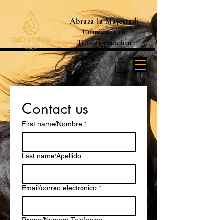
Abraza la Majestad:
Comienza tu
Transformación
Contact us
First name/Nombre
*
Last name/Apellido
Email/correo electronico
*
Phone/Numero Telefonico