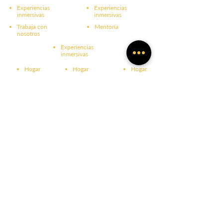
Experiencias
Experiencias
inmersivas
inmersivas
Trabaja con
Mentoría
nosotros
Experiencias
inmersivas
Hogar
Hogar
Hogar
Un santuario donde la presencia sana y
el propósito guía.
📍 20150 SE 55 St,
Morriston, FL 32668.
+1 (352) 598-9722
info@ranchoreposo.net
Un santuario donde la presencia
sana y el propósito guía.
📍 20150
SE 55 St, Morriston, FL 32668.