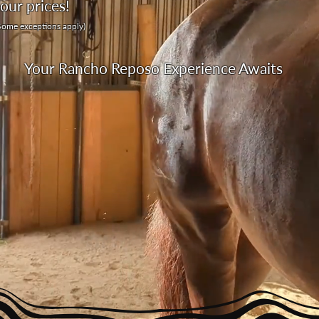
tour prices!
Some exceptions apply)
Your Rancho Reposo Experience Awaits