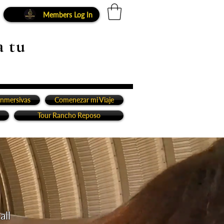
Members Log In
a tu
inmersivas
Comenezar mi Viaje
Tour Rancho Reposo
all