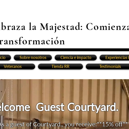
braza la Majestad: Comienz
ransformación
icio
Sobre nosotros
Ciencia e impacto
Experiencias 
Veteranos
Tienda RR
Testimonials
lcome Guest Courtyard.
As a guest of Courtyard., you receive:
**15% off** 