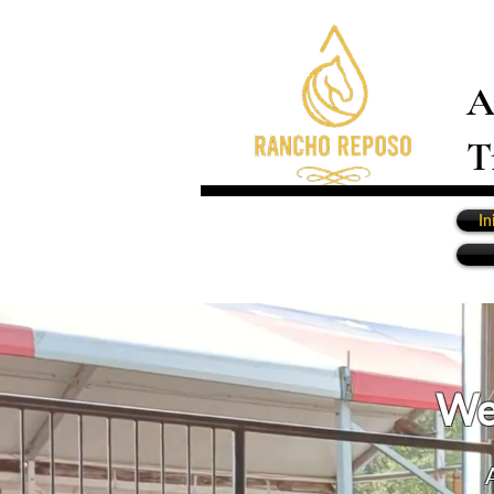
A
T
In
We