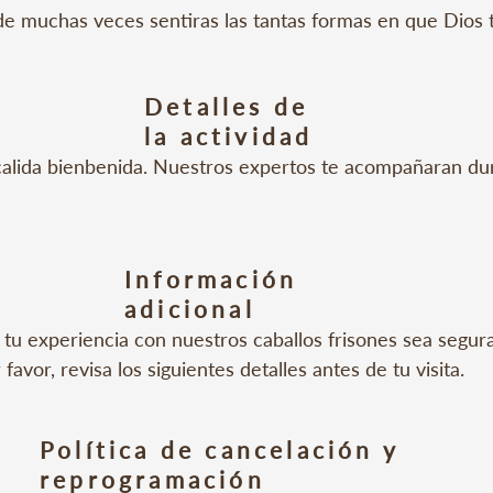
e muchas veces sentiras las tantas formas en que Dios t
cuentro

Detalles de
so

la actividad
alida bienbenida. Nuestros expertos te acompañaran dur
tado: 48 personas por experiencia
iaja en un autobús con aire acondicionado junto a 59 fri
Información
libertad.

adicional
ia espiritual donde el estrés se desvanece y la ansiedad
u experiencia con nuestros caballos frisones sea segura
 maravillosa alegría. (20 min)

 favor, revisa los siguientes detalles antes de tu visita.

iónate con uno de nuestros frisones

ojos en un diálogo silencioso, dale un trozo de zanahoria 
Política de cancelación y
 sus labios.(10 min)

reprogramación
os antes de tu horario programado.
