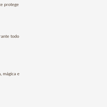
e protege 

ante todo 
sones que 
 desaparece 
, mágica e 
y sentirás 