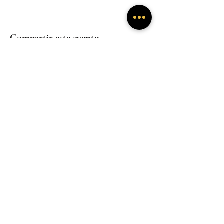
Compartir este evento
Experiencias
Experiencias
inmersivas
inmersivas
Trabaja con
Mentoría
nosotros
Experiencias
inmersivas
Hogar
Hogar
Hogar