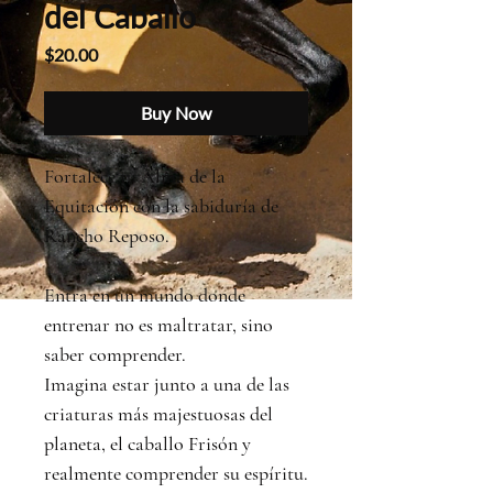
del Caballo
Price
$20.00
Buy Now
Fortalece tu Alma de la
Equitación con la sabiduría de
Rancho Reposo.
Entra en un mundo donde
entrenar no es maltratar, sino
saber comprender.
Imagina estar junto a una de las
criaturas más majestuosas del
planeta, el caballo Frisón y
realmente comprender su espíritu.